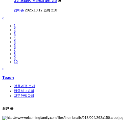
내가 부족해도 포기하지 않는 이유
김따뜻
2025.10.12
조회
210
1
2
3
4
5
6
7
8
9
10
Teach
양육과정 소개
한줄설교요약
따뜻한말씀밥
최근 글