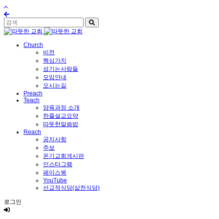
Church
비전
핵심가치
섬기는사람들
모임안내
오시는길
Preach
Teach
양육과정 소개
한줄설교요약
따뜻한말씀밥
Reach
공지사항
주보
온기교회게시판
인스타그램
페이스북
YouTube
선교적식당(삶천식당)
로그인