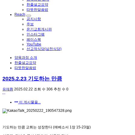
한줄설교요약
따뜻한말씀밥
Reach
공지사항
주보
온기교회게시판
인스타그램
페이스북
YouTube
선교적식당(삶천식당)
양육과정 소개
한줄설교요약
따뜻한말씀밥
2025.2.23 기도하는 만큼
유재환
2025.02.22
조회 수
306
추천 수
0
이 게시물을...
기도하는 만큼 교회는 성장한다 (에베소서 1장 15-23절)