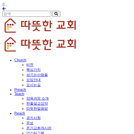
Church
비전
핵심가치
섬기는사람들
모임안내
오시는길
Preach
Teach
양육과정 소개
한줄설교요약
따뜻한말씀밥
Reach
공지사항
주보
온기교회게시판
인스타그램