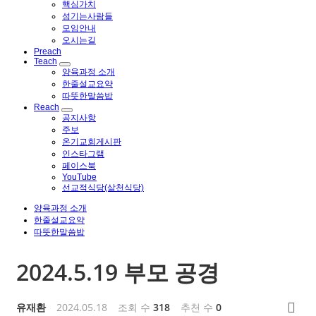
핵심가치
섬기는사람들
모임안내
오시는길
Preach
Teach
양육과정 소개
한줄설교요약
따뜻한말씀밥
Reach
공지사항
주보
온기교회게시판
인스타그램
페이스북
YouTube
선교적식당(삶천식당)
양육과정 소개
한줄설교요약
따뜻한말씀밥
2024.5.19 부모 공경
유재환
2024.05.18
조회 수
318
추천 수
0