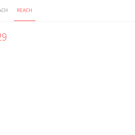
램
페이스북
YOUTUBE
선교적식당(삶천식당)
ACH
REACH
29