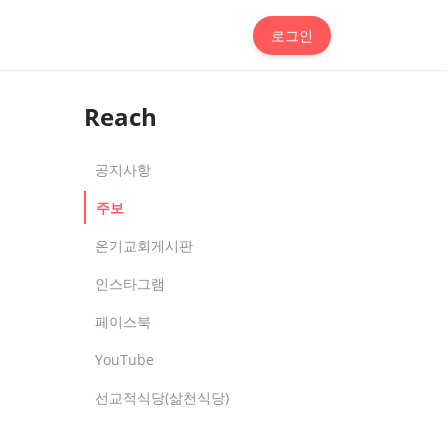
로그인
Reach
공지사항
주보
온기교회게시판
인스타그램
페이스북
YouTube
선교적식당(삶천식당)