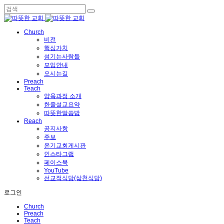
Church
비전
핵심가치
섬기는사람들
모임안내
오시는길
Preach
Teach
양육과정 소개
한줄설교요약
따뜻한말씀밥
Reach
공지사항
주보
온기교회게시판
인스타그램
페이스북
YouTube
선교적식당(삶천식당)
로그인
Church
Preach
Teach