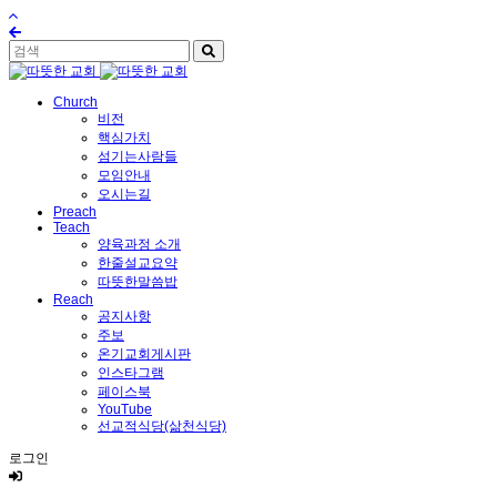
Church
비전
핵심가치
섬기는사람들
모임안내
오시는길
Preach
Teach
양육과정 소개
한줄설교요약
따뜻한말씀밥
Reach
공지사항
주보
온기교회게시판
인스타그램
페이스북
YouTube
선교적식당(삶천식당)
로그인