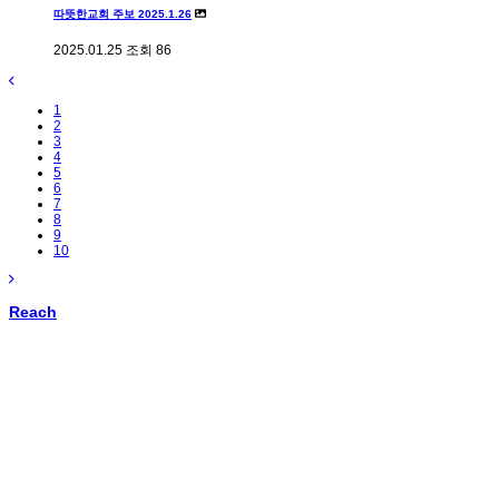
따뜻한교회 주보 2025.1.26
2025.01.25
조회
86
1
2
3
4
5
6
7
8
9
10
Reach
공지사항
주보
온기교회게시판
인스타그램
페이스북
YouTube
선교적식당(삶천식당)