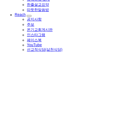
한줄설교요약
따뜻한말씀밥
Reach
공지사항
주보
온기교회게시판
인스타그램
페이스북
YouTube
선교적식당(삶천식당)