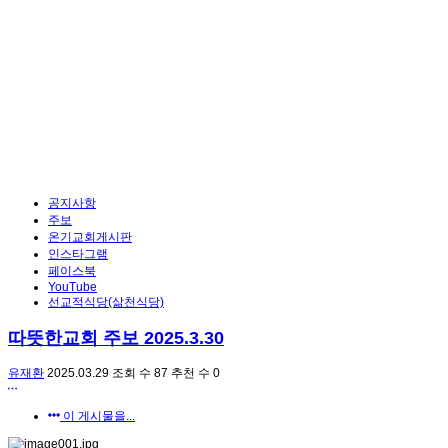
공지사항
주보
온기교회게시판
인스타그램
페이스북
YouTube
선교적식당(삶천식당)
따뜻한교회 주보 2025.3.30
유재환
2025.03.29
조회 수
87
추천 수
0
이 게시물을...