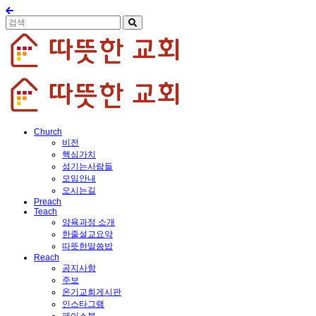
Church
비전
핵심가치
섬기는사람들
모임안내
오시는길
Preach
Teach
양육과정 소개
한줄설교요약
따뜻한말씀밥
Reach
공지사항
주보
온기교회게시판
인스타그램