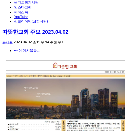
온기교회게시판
인스타그램
페이스북
YouTube
선교적식당(삶천식당)
따뜻한교회 주보 2023.04.02
유재환
2023.04.02
조회 수
94
추천 수
0
이 게시물을...