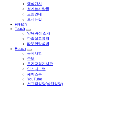
핵심가치
섬기는사람들
모임안내
오시는길
Preach
Teach
양육과정 소개
한줄설교요약
따뜻한말씀밥
Reach
공지사항
주보
온기교회게시판
인스타그램
페이스북
YouTube
선교적식당(삶천식당)