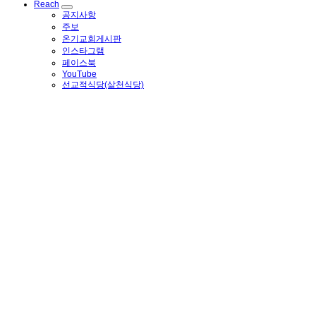
Reach
공지사항
주보
온기교회게시판
인스타그램
페이스북
YouTube
선교적식당(삶천식당)