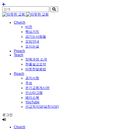
Church
비전
핵심가치
섬기는사람들
모임안내
오시는길
Preach
Teach
양육과정 소개
한줄설교요약
따뜻한말씀밥
Reach
공지사항
주보
온기교회게시판
인스타그램
페이스북
YouTube
선교적식당(삶천식당)
로그인
Church