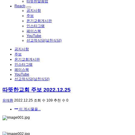
따뜻한말씀밥
Reach
공지사항
주보
온기교회게시판
인스타그램
페이스북
YouTube
선교적식당(삶천식당)
공지사항
주보
온기교회게시판
인스타그램
페이스북
YouTube
선교적식당(삶천식당)
따뜻한교회 주보 2022.12.25
유재환
2022.12.25
조회 수
109
추천 수
0
이 게시물을...