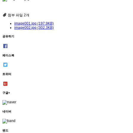
첨부 파일 2개
image001.jpg (197.9KB)
image002.jpg (302.3KB)
공유하기
페이스북
트위터
구글+
네이버
밴드