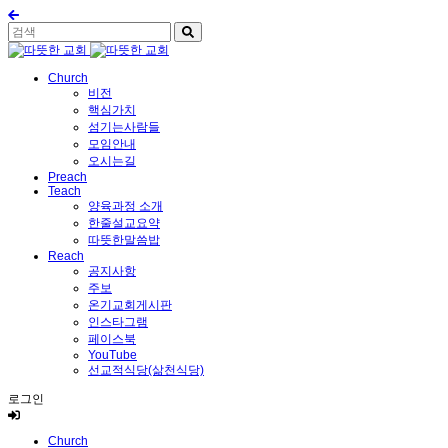
Church
비전
핵심가치
섬기는사람들
모임안내
오시는길
Preach
Teach
양육과정 소개
한줄설교요약
따뜻한말씀밥
Reach
공지사항
주보
온기교회게시판
인스타그램
페이스북
YouTube
선교적식당(삶천식당)
로그인
Church