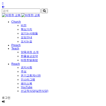
Church
비전
핵심가치
섬기는사람들
모임안내
오시는길
Preach
Teach
양육과정 소개
한줄설교요약
따뜻한말씀밥
Reach
공지사항
주보
온기교회게시판
인스타그램
페이스북
YouTube
선교적식당(삶천식당)
로그인