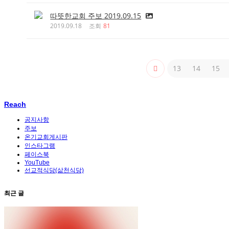
따뜻한교회 주보 2019.09.15
2019.09.18
조회
81
13
14
15
Reach
공지사항
주보
온기교회게시판
인스타그램
페이스북
YouTube
선교적식당(삶천식당)
최근 글