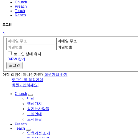
Church
Preach
Teach
Reach
로그인
이메일 주소
비밀번호
로그인 상태 유지
ID/PW 찾기
로그인
아직 회원이 아니신가요?
회원가입 하기
로그인 및 회원가입
회원가입하세요!
Church
비전
핵심가치
섬기는사람들
모임안내
오시는길
Preach
Teach
양육과정 소개