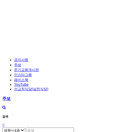
공지사항
주보
온기교회게시판
인스타그램
페이스북
YouTube
선교적식당(삶천식당)
주보
검색