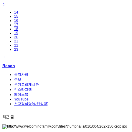
14
15
16
17
18
19
20
21
22
23
Reach
공지사항
주보
온기교회게시판
인스타그램
페이스북
YouTube
선교적식당(삶천식당)
최근 글