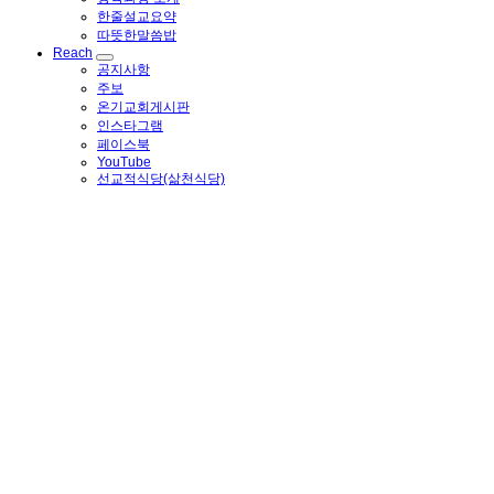
한줄설교요약
따뜻한말씀밥
Reach
공지사항
주보
온기교회게시판
인스타그램
페이스북
YouTube
선교적식당(삶천식당)