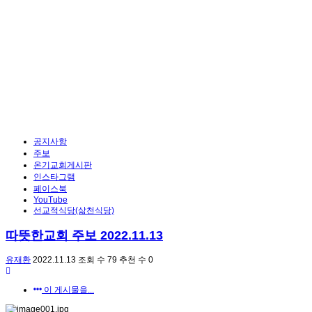
공지사항
주보
온기교회게시판
인스타그램
페이스북
YouTube
선교적식당(삶천식당)
따뜻한교회 주보 2022.11.13
유재환
2022.11.13
조회 수
79
추천 수
0
이 게시물을...