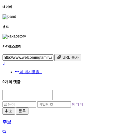
네이버
밴드
카카오스토리
URL 복사
이 게시물을...
0개의 댓글
에디터
취소
등록
주보