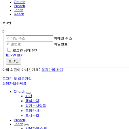
Church
Preach
Teach
Reach
로그인
이메일 주소
비밀번호
로그인 상태 유지
ID/PW 찾기
로그인
아직 회원이 아니신가요?
회원가입 하기
로그인 및 회원가입
회원가입하세요!
Church
비전
핵심가치
섬기는사람들
모임안내
오시는길
Preach
Teach
양육과정 소개