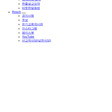
한줄설교요약
따뜻한말씀밥
Reach
공지사항
주보
온기교회게시판
인스타그램
페이스북
YouTube
선교적식당(삶천식당)