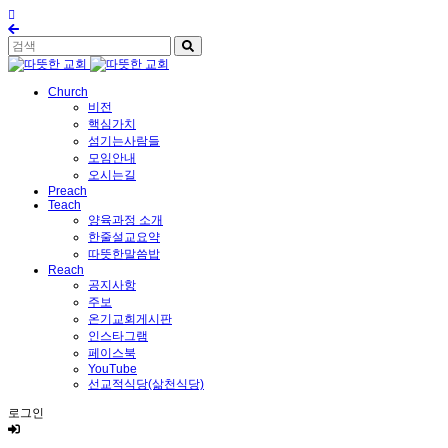
Church
비전
핵심가치
섬기는사람들
모임안내
오시는길
Preach
Teach
양육과정 소개
한줄설교요약
따뜻한말씀밥
Reach
공지사항
주보
온기교회게시판
인스타그램
페이스북
YouTube
선교적식당(삶천식당)
로그인