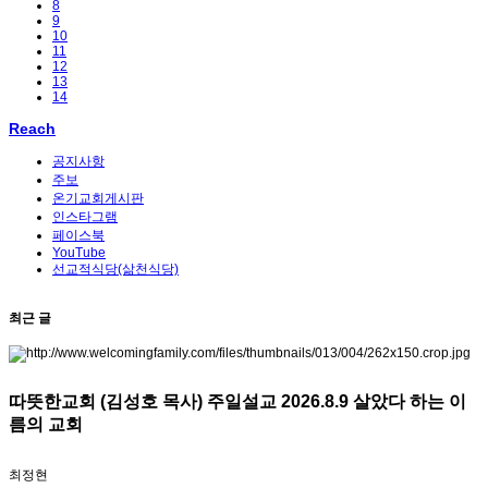
8
9
10
11
12
13
14
Reach
공지사항
주보
온기교회게시판
인스타그램
페이스북
YouTube
선교적식당(삶천식당)
최근 글
따뜻한교회 (김성호 목사) 주일설교 2026.8.9 살았다 하는 이
름의 교회
최정현