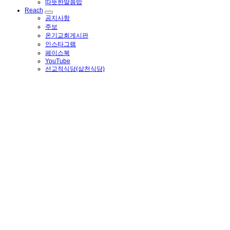
따뜻한말씀밥
Reach
공지사항
주보
온기교회게시판
인스타그램
페이스북
YouTube
선교적식당(삶천식당)