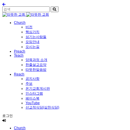
Church
비전
핵심가치
섬기는사람들
모임안내
오시는길
Preach
Teach
양육과정 소개
한줄설교요약
따뜻한말씀밥
Reach
공지사항
주보
온기교회게시판
인스타그램
페이스북
YouTube
선교적식당(삶천식당)
로그인
Church