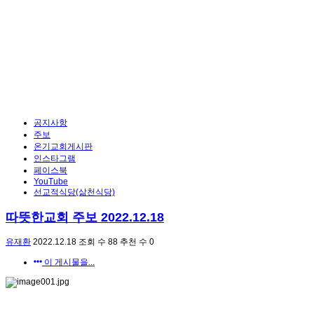
공지사항
주보
온기교회게시판
인스타그램
페이스북
YouTube
선교적식당(삶천식당)
따뜻한교회 주보 2022.12.18
유재환
2022.12.18
조회 수
88
추천 수
0
이 게시물을...